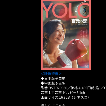
＜映像特典＞
◆日本版予告編
◆中国版予告編
品番:DSTD20960／価格:4,400円(税
音声:1.主音声:ドルビー5.1ch
画面サイズ:16:9LB（シネスコ）
詳しくはこちら