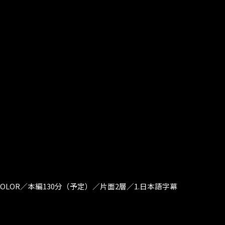
込)／COLOR／本編130分（予定）／片面2層／1.日本語字幕